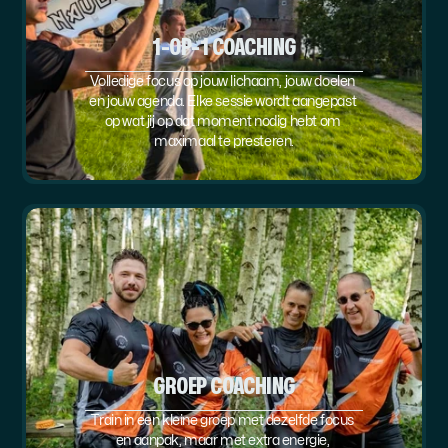
1-OP-1 COACHING
Volledige focus op jouw lichaam, jouw doelen 
en jouw agenda. Elke sessie wordt aangepast 
op wat jij op dat moment nodig hebt om 
maximaal te presteren.
GROEP COACHING
Train in een kleine groep met dezelfde focus 
en aanpak, maar met extra energie, 