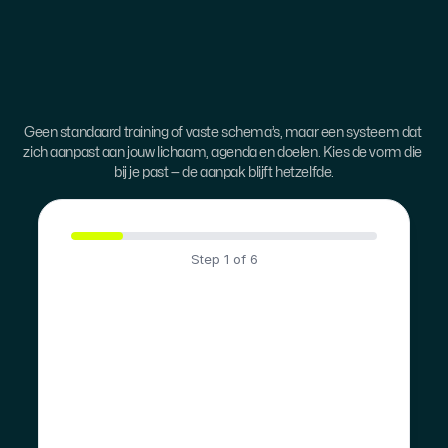
DIT
IS
HOE
JIJ
RESULTAAT
GAAT
HALEN.
Geen standaard training of vaste schema’s, maar een systeem dat 
zich aanpast aan jouw lichaam, agenda en doelen. Kies de vorm die 
bij je past — de aanpak blijft hetzelfde.
Step
1
of
6
Wat herken je het
meest in je huidige
situatie?
Weinig energie