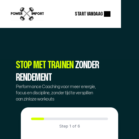
START VANDAAG 
STOP MET TRAINEN 
ZONDER 
RENDEMENT
Performance Coaching voor meer energie, 
focus en discipline, zonder tijd te verspillen 
aan zinloze workouts
Step
1
of
6